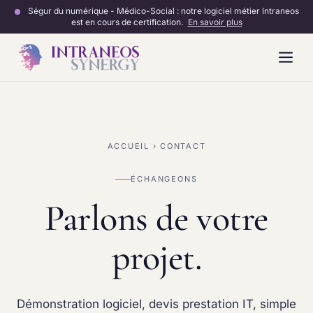
Ségur du numérique - Médico-Social : notre logiciel métier Intraneos
est en cours de certification.
En savoir plus
Vue d'ensemble
ACCUEIL
› CONTACT
Fonctionnalités
Certification Ségur
ÉCHANGEONS
Parlons de votre
LOGICIEL & DÉVELOPPEMENT
projet.
Développement SaaS
Formations & Accompagnement
MAINTENANCE & MATÉRIEL
Démonstration logiciel, devis prestation IT, simple