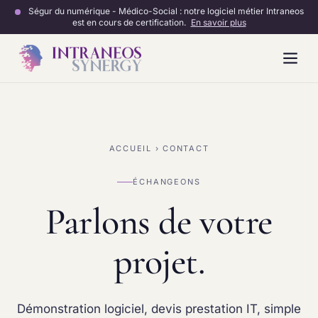
Ségur du numérique - Médico-Social : notre logiciel métier Intraneos
est en cours de certification.
En savoir plus
Vue d'ensemble
ACCUEIL
› CONTACT
Fonctionnalités
Certification Ségur
ÉCHANGEONS
Parlons de votre
LOGICIEL & DÉVELOPPEMENT
projet.
Développement SaaS
Formations & Accompagnement
MAINTENANCE & MATÉRIEL
Démonstration logiciel, devis prestation IT, simple