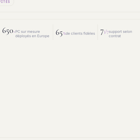
VITÉS
 mesure
Prestations IT
intenance & matériel
Conseil IT
650
7
65
+
j/7
PC sur mesure
support selon
%
de clients fidèles
déployés en Europe
contrat