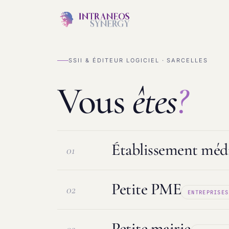
SSII & ÉDITEUR LOGICIEL · SARCELLES
Vous
êtes
?
Établissement médi
01
Petite PME
02
ENTREPRISES
Logiciel ESMS & DUI
Protection d
Petite mairie