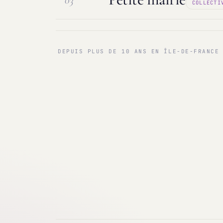
03
COLLECTI
Maintenance & infogérance
PC sur
Communes < 1 000 & 3 000 hab.
Ma
DEPUIS PLUS DE 10 ANS EN ÎLE-DE-FRANCE