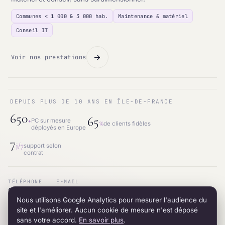
Communes < 1 000 & 3 000 hab.
Maintenance & matériel
Conseil IT
Voir nos prestations
DEPUIS PLUS DE 10 ANS EN ÎLE-DE-FRANCE
650
65
+
PC sur mesure
%
de clients fidèles
déployés en Europe
7
j/7
support selon
contrat
TÉLÉPHONE
E-MAIL
01.87.53.66.31
contact@intraneos-synergy.fr
Nous utilisons Google Analytics pour mesurer l'audience du
ADRESSE
RÉSEAU
12 avenue du 8 mai 1945 · 95200 Sarcelles
LinkedIn
site et l'améliorer. Aucun cookie de mesure n'est déposé
sans votre accord.
En savoir plus
.