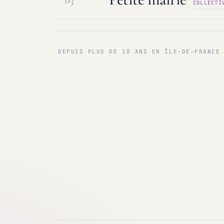
03
COLLECTI
Maintenance & infogérance
PC sur
Communes < 1 000 & 3 000 hab.
Ma
DEPUIS PLUS DE 10 ANS EN ÎLE-DE-FRANCE