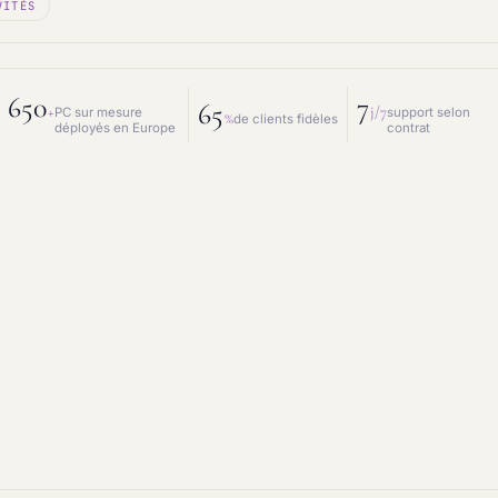
VITÉS
 mesure
Prestations IT
intenance & matériel
Conseil IT
650
7
65
+
j/7
PC sur mesure
support selon
%
de clients fidèles
déployés en Europe
contrat