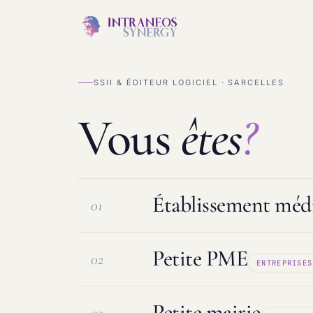
SSII & ÉDITEUR LOGICIEL · SARCELLES
Vous
êtes
?
Établissement médi
01
Petite PME
02
ENTREPRISES
Logiciel ESMS & DUI
Protection d
Petite mairie