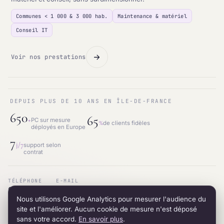
Communes < 1 000 & 3 000 hab.
Maintenance & matériel
Conseil IT
Voir nos prestations
DEPUIS PLUS DE 10 ANS EN ÎLE-DE-FRANCE
650
65
+
PC sur mesure
%
de clients fidèles
déployés en Europe
7
j/7
support selon
contrat
TÉLÉPHONE
E-MAIL
01.87.53.66.31
contact@intraneos-synergy.fr
Nous utilisons Google Analytics pour mesurer l'audience du
ADRESSE
RÉSEAU
12 avenue du 8 mai 1945 · 95200 Sarcelles
LinkedIn
site et l'améliorer. Aucun cookie de mesure n'est déposé
sans votre accord.
En savoir plus
.