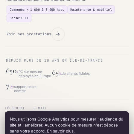
Communes < 1 000 & 3 000 hab.
Maintenance & matériel
Conseil IT
Voir nos prestations
DEPUIS PLUS DE 10 ANS EN ÎLE-DE-FRANCE
650
65
+
PC sur mesure
%
de clients fidèles
déployés en Europe
7
j/7
support selon
contrat
TÉLÉPHONE
E-MAIL
01.87.53.66.31
contact@intraneos-synergy.fr
Nous utilisons Google Analytics pour mesurer l'audience du
ADRESSE
RÉSEAU
12 avenue du 8 mai 1945 · 95200 Sarcelles
LinkedIn
site et l'améliorer. Aucun cookie de mesure n'est déposé
sans votre accord.
En savoir plus
.