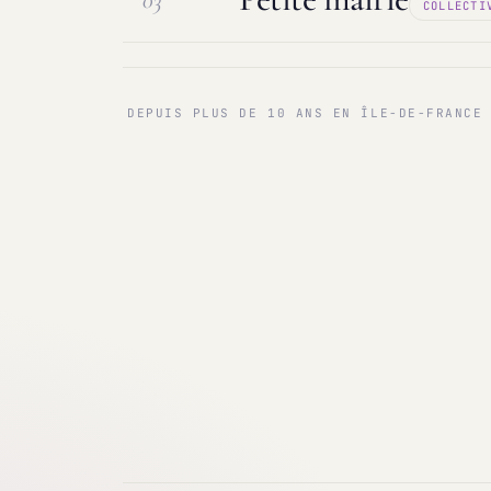
03
COLLECTI
Maintenance & infogérance
PC sur
Communes < 1 000 & 3 000 hab.
Ma
DEPUIS PLUS DE 10 ANS EN ÎLE-DE-FRANCE