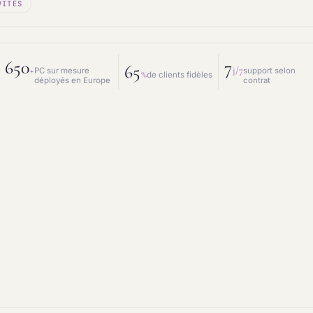
VITÉS
 mesure
Prestations IT
intenance & matériel
Conseil IT
650
7
65
+
j/7
PC sur mesure
support selon
%
de clients fidèles
déployés en Europe
contrat