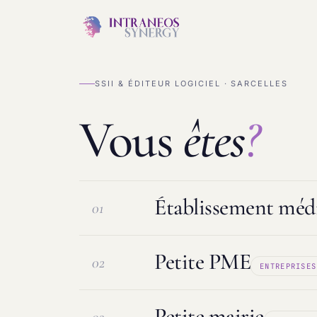
SSII & ÉDITEUR LOGICIEL · SARCELLES
Vous
êtes
?
Établissement médi
01
Petite PME
02
ENTREPRISES
Logiciel ESMS & DUI
Protection d
Petite mairie