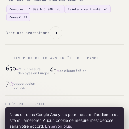
Communes < 1 000 & 3 000 hab.
Maintenance & matériel
Conseil IT
Voir nos prestations
DEPUIS PLUS DE 10 ANS EN ÎLE-DE-FRANCE
650
65
+
PC sur mesure
%
de clients fidèles
déployés en Europe
7
j/7
support selon
contrat
TÉLÉPHONE
E-MAIL
01.87.53.66.31
contact@intraneos-synergy.fr
Nous utilisons Google Analytics pour mesurer l'audience du
ADRESSE
RÉSEAU
12 avenue du 8 mai 1945 · 95200 Sarcelles
LinkedIn
site et l'améliorer. Aucun cookie de mesure n'est déposé
sans votre accord.
En savoir plus
.