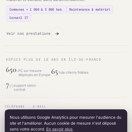
Communes < 1 000 & 3 000 hab.
Maintenance & matériel
Conseil IT
Voir nos prestations
DEPUIS PLUS DE 10 ANS EN ÎLE-DE-FRANCE
650
65
+
PC sur mesure
%
de clients fidèles
déployés en Europe
7
j/7
support selon
contrat
TÉLÉPHONE
E-MAIL
01.87.53.66.31
contact@intraneos-synergy.fr
Nous utilisons Google Analytics pour mesurer l'audience du
ADRESSE
RÉSEAU
12 avenue du 8 mai 1945 · 95200 Sarcelles
LinkedIn
site et l'améliorer. Aucun cookie de mesure n'est déposé
sans votre accord.
En savoir plus
.