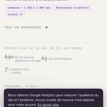
Communes < 1 000 & 3 000 hab.
Maintenance & matériel
Conseil IT
Voir nos prestations
DEPUIS PLUS DE 10 ANS EN ÎLE-DE-FRANCE
650
65
+
PC sur mesure
%
de clients fidèles
déployés en Europe
7
j/7
support selon
contrat
TÉLÉPHONE
E-MAIL
01.87.53.66.31
contact@intraneos-synergy.fr
Nous utilisons Google Analytics pour mesurer l'audience du
ADRESSE
RÉSEAU
12 avenue du 8 mai 1945 · 95200 Sarcelles
LinkedIn
site et l'améliorer. Aucun cookie de mesure n'est déposé
sans votre accord.
En savoir plus
.