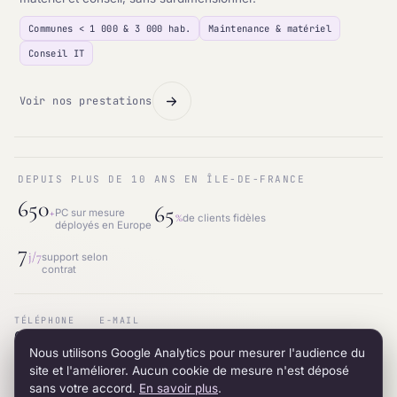
Communes < 1 000 & 3 000 hab.
Maintenance & matériel
Conseil IT
Voir nos prestations
DEPUIS PLUS DE 10 ANS EN ÎLE-DE-FRANCE
650
65
+
PC sur mesure
%
de clients fidèles
déployés en Europe
7
j/7
support selon
contrat
TÉLÉPHONE
E-MAIL
01.87.53.66.31
contact@intraneos-synergy.fr
Nous utilisons Google Analytics pour mesurer l'audience du
ADRESSE
RÉSEAU
12 avenue du 8 mai 1945 · 95200 Sarcelles
LinkedIn
site et l'améliorer. Aucun cookie de mesure n'est déposé
sans votre accord.
En savoir plus
.