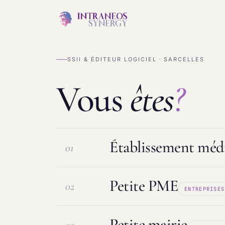
SSII & ÉDITEUR LOGICIEL · SARCELLES
Vous
êtes
?
Établissement médi
01
Petite PME
02
ENTREPRISES
Logiciel ESMS & DUI
Protection d
Petite mairie