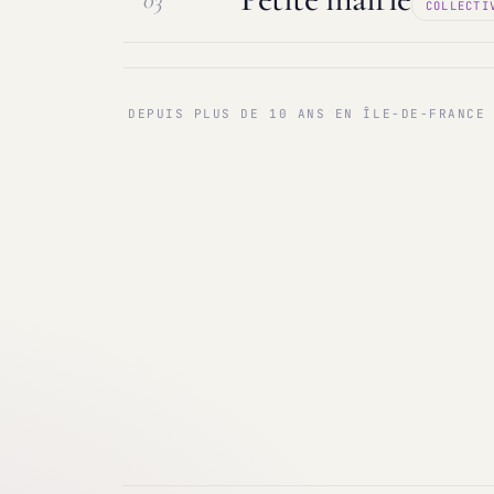
03
COLLECTI
Maintenance & infogérance
PC sur
Communes < 1 000 & 3 000 hab.
Ma
DEPUIS PLUS DE 10 ANS EN ÎLE-DE-FRANCE