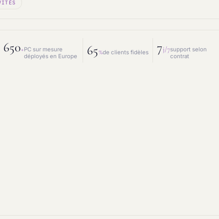
VITÉS
 mesure
Prestations IT
intenance & matériel
Conseil IT
650
7
65
+
j/7
PC sur mesure
support selon
%
de clients fidèles
déployés en Europe
contrat