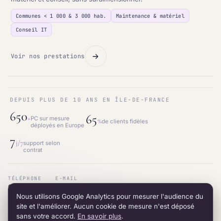
Communes < 1 000 & 3 000 hab.
Maintenance & matériel
Conseil IT
Voir nos prestations
DEPUIS PLUS DE 10 ANS EN ÎLE-DE-FRANCE
650
65
+
PC sur mesure
%
de clients fidèles
déployés en Europe
7
j/7
support selon
contrat
TÉLÉPHONE
E-MAIL
01.87.53.66.31
contact@intraneos-synergy.fr
Nous utilisons Google Analytics pour mesurer l'audience du
ADRESSE
RÉSEAU
12 avenue du 8 mai 1945 · 95200 Sarcelles
LinkedIn
site et l'améliorer. Aucun cookie de mesure n'est déposé
sans votre accord.
En savoir plus
.