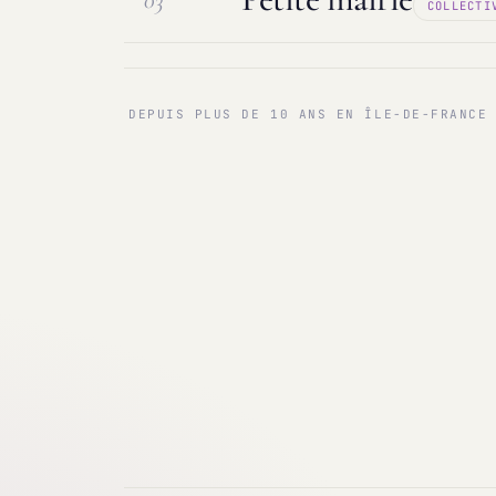
03
COLLECTI
Maintenance & infogérance
PC sur
Communes < 1 000 & 3 000 hab.
Ma
DEPUIS PLUS DE 10 ANS EN ÎLE-DE-FRANCE