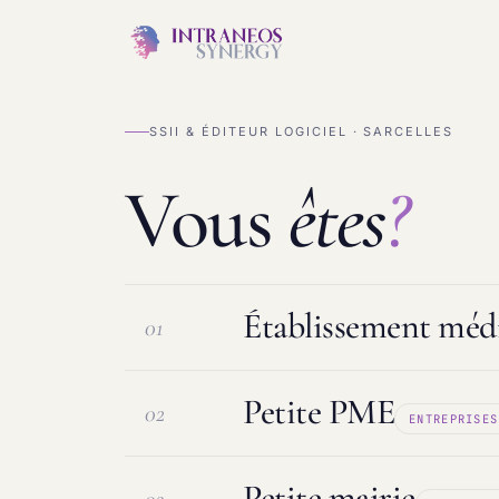
SSII & ÉDITEUR LOGICIEL · SARCELLES
Vous
êtes
?
Établissement médi
01
Petite PME
02
ENTREPRISES
Logiciel ESMS & DUI
Protection d
Petite mairie