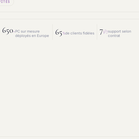
VITÉS
 mesure
Prestations IT
intenance & matériel
Conseil IT
650
7
65
+
j/7
PC sur mesure
support selon
%
de clients fidèles
déployés en Europe
contrat