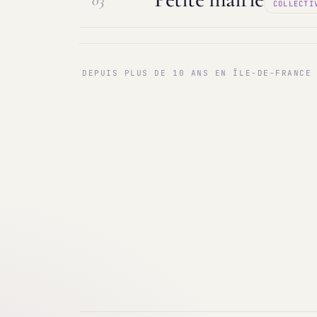
03
COLLECTI
Maintenance & infogérance
PC sur
Communes < 1 000 & 3 000 hab.
Ma
DEPUIS PLUS DE 10 ANS EN ÎLE-DE-FRANCE