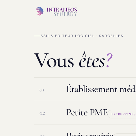
SSII & ÉDITEUR LOGICIEL · SARCELLES
Vous
êtes
?
Établissement médi
01
Petite PME
02
ENTREPRISES
Logiciel ESMS & DUI
Protection d
Petite mairie