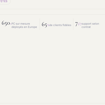
VITÉS
 mesure
Prestations IT
intenance & matériel
Conseil IT
650
7
65
+
j/7
PC sur mesure
support selon
%
de clients fidèles
déployés en Europe
contrat