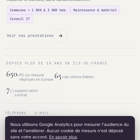
Communes < 1 000 & 3 000 hab.
Maintenance & matériel
Conseil IT
Voir nos prestations
DEPUIS PLUS DE 10 ANS EN ÎLE-DE-FRANCE
650
65
+
PC sur mesure
%
de clients fidèles
déployés en Europe
7
j/7
support selon
contrat
TÉLÉPHONE
E-MAIL
01.87.53.66.31
contact@intraneos-synergy.fr
Nous utilisons Google Analytics pour mesurer l'audience du
ADRESSE
RÉSEAU
12 avenue du 8 mai 1945 · 95200 Sarcelles
LinkedIn
site et l'améliorer. Aucun cookie de mesure n'est déposé
sans votre accord.
En savoir plus
.