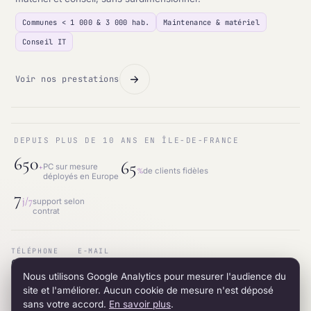
Communes < 1 000 & 3 000 hab.
Maintenance & matériel
Conseil IT
Voir nos prestations
DEPUIS PLUS DE 10 ANS EN ÎLE-DE-FRANCE
650
65
+
PC sur mesure
%
de clients fidèles
déployés en Europe
7
j/7
support selon
contrat
TÉLÉPHONE
E-MAIL
01.87.53.66.31
contact@intraneos-synergy.fr
Nous utilisons Google Analytics pour mesurer l'audience du
ADRESSE
RÉSEAU
12 avenue du 8 mai 1945 · 95200 Sarcelles
LinkedIn
site et l'améliorer. Aucun cookie de mesure n'est déposé
sans votre accord.
En savoir plus
.