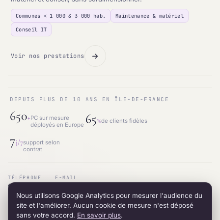
Communes < 1 000 & 3 000 hab.
Maintenance & matériel
Conseil IT
Voir nos prestations
DEPUIS PLUS DE 10 ANS EN ÎLE-DE-FRANCE
650
65
+
PC sur mesure
%
de clients fidèles
déployés en Europe
7
j/7
support selon
contrat
TÉLÉPHONE
E-MAIL
01.87.53.66.31
contact@intraneos-synergy.fr
Nous utilisons Google Analytics pour mesurer l'audience du
ADRESSE
RÉSEAU
12 avenue du 8 mai 1945 · 95200 Sarcelles
LinkedIn
site et l'améliorer. Aucun cookie de mesure n'est déposé
sans votre accord.
En savoir plus
.