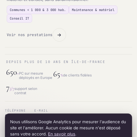
Communes < 1 000 & 3 000 hab.
Maintenance & matériel
Conseil IT
Voir nos prestations
DEPUIS PLUS DE 10 ANS EN ÎLE-DE-FRANCE
650
65
+
PC sur mesure
%
de clients fidèles
déployés en Europe
7
j/7
support selon
contrat
TÉLÉPHONE
E-MAIL
01.87.53.66.31
contact@intraneos-synergy.fr
Nous utilisons Google Analytics pour mesurer l'audience du
ADRESSE
RÉSEAU
12 avenue du 8 mai 1945 · 95200 Sarcelles
LinkedIn
site et l'améliorer. Aucun cookie de mesure n'est déposé
sans votre accord.
En savoir plus
.