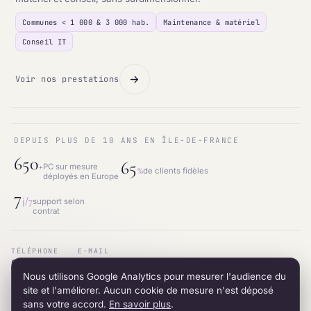
Communes < 1 000 & 3 000 hab.
Maintenance & matériel
Conseil IT
Voir nos prestations
DEPUIS PLUS DE 10 ANS EN ÎLE-DE-FRANCE
650
65
+
PC sur mesure
%
de clients fidèles
déployés en Europe
7
j/7
support selon
contrat
TÉLÉPHONE
E-MAIL
01.87.53.66.31
contact@intraneos-synergy.fr
Nous utilisons Google Analytics pour mesurer l'audience du
ADRESSE
RÉSEAU
12 avenue du 8 mai 1945 · 95200 Sarcelles
LinkedIn
site et l'améliorer. Aucun cookie de mesure n'est déposé
sans votre accord.
En savoir plus
.