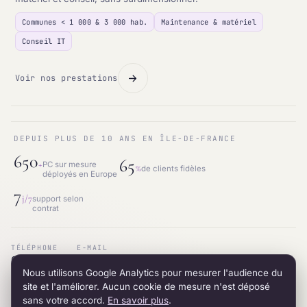
Communes < 1 000 & 3 000 hab.
Maintenance & matériel
Conseil IT
Voir nos prestations
DEPUIS PLUS DE 10 ANS EN ÎLE-DE-FRANCE
650
65
+
PC sur mesure
%
de clients fidèles
déployés en Europe
7
j/7
support selon
contrat
TÉLÉPHONE
E-MAIL
01.87.53.66.31
contact@intraneos-synergy.fr
Nous utilisons Google Analytics pour mesurer l'audience du
ADRESSE
RÉSEAU
12 avenue du 8 mai 1945 · 95200 Sarcelles
LinkedIn
site et l'améliorer. Aucun cookie de mesure n'est déposé
sans votre accord.
En savoir plus
.