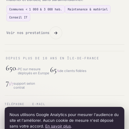
Communes < 1 000 & 3 000 hab.
Maintenance & matériel
Conseil IT
Voir nos prestations
DEPUIS PLUS DE 10 ANS EN ÎLE-DE-FRANCE
650
65
+
PC sur mesure
%
de clients fidèles
déployés en Europe
7
j/7
support selon
contrat
TÉLÉPHONE
E-MAIL
01.87.53.66.31
contact@intraneos-synergy.fr
Nous utilisons Google Analytics pour mesurer l'audience du
ADRESSE
RÉSEAU
12 avenue du 8 mai 1945 · 95200 Sarcelles
LinkedIn
site et l'améliorer. Aucun cookie de mesure n'est déposé
sans votre accord.
En savoir plus
.