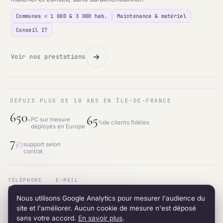
Communes < 1 000 & 3 000 hab.
Maintenance & matériel
Conseil IT
Voir nos prestations
DEPUIS PLUS DE 10 ANS EN ÎLE-DE-FRANCE
650
65
+
PC sur mesure
%
de clients fidèles
déployés en Europe
7
j/7
support selon
contrat
TÉLÉPHONE
E-MAIL
01.87.53.66.31
contact@intraneos-synergy.fr
Nous utilisons Google Analytics pour mesurer l'audience du
ADRESSE
RÉSEAU
12 avenue du 8 mai 1945 · 95200 Sarcelles
LinkedIn
site et l'améliorer. Aucun cookie de mesure n'est déposé
sans votre accord.
En savoir plus
.