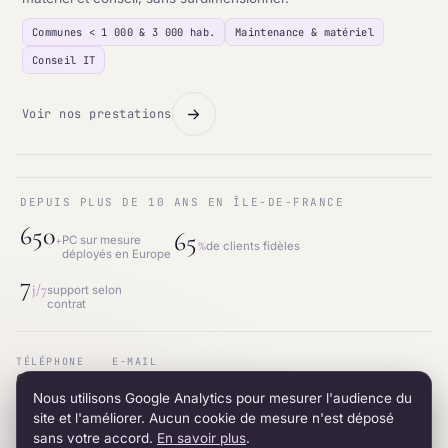
Communes < 1 000 & 3 000 hab.
Maintenance & matériel
Conseil IT
Voir nos prestations
DEPUIS PLUS DE 10 ANS EN ÎLE-DE-FRANCE
650
65
+
PC sur mesure
%
de clients fidèles
déployés en Europe
7
j/7
support selon
contrat
TÉLÉPHONE
E-MAIL
01.87.53.66.31
contact@intraneos-synergy.fr
Nous utilisons Google Analytics pour mesurer l'audience du
ADRESSE
RÉSEAU
12 avenue du 8 mai 1945 · 95200 Sarcelles
LinkedIn
site et l'améliorer. Aucun cookie de mesure n'est déposé
sans votre accord.
En savoir plus
.