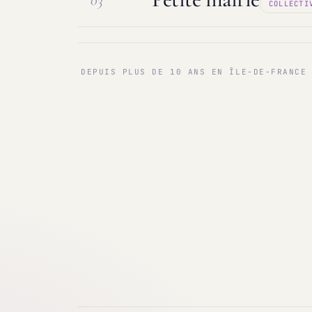
03
COLLECTI
Maintenance & infogérance
PC sur
Communes < 1 000 & 3 000 hab.
Ma
DEPUIS PLUS DE 10 ANS EN ÎLE-DE-FRANCE