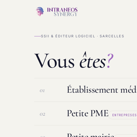
SSII & ÉDITEUR LOGICIEL · SARCELLES
Vous
êtes
?
Établissement médi
01
Petite PME
02
ENTREPRISES
Logiciel ESMS & DUI
Protection d
Petite mairie