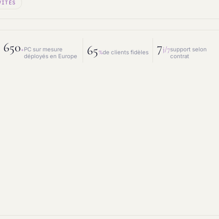
VITÉS
 mesure
Prestations IT
intenance & matériel
Conseil IT
650
7
65
+
j/7
PC sur mesure
support selon
%
de clients fidèles
déployés en Europe
contrat