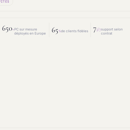
VITÉS
 mesure
Prestations IT
intenance & matériel
Conseil IT
650
7
65
+
j/7
PC sur mesure
support selon
%
de clients fidèles
déployés en Europe
contrat