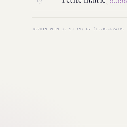
03
COLLECTI
Maintenance & infogérance
PC sur
Communes < 1 000 & 3 000 hab.
Ma
DEPUIS PLUS DE 10 ANS EN ÎLE-DE-FRANCE