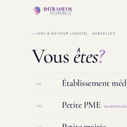
SSII & ÉDITEUR LOGICIEL · SARCELLES
Vous
êtes
?
Établissement médi
01
Petite PME
02
ENTREPRISES
Logiciel ESMS & DUI
Protection d
Petite mairie