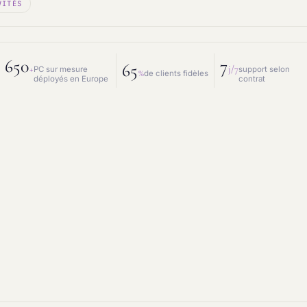
VITÉS
 mesure
Prestations IT
intenance & matériel
Conseil IT
650
7
65
+
j/7
PC sur mesure
support selon
%
de clients fidèles
déployés en Europe
contrat