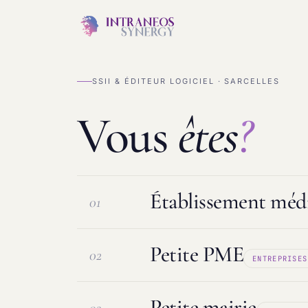
SSII & ÉDITEUR LOGICIEL · SARCELLES
Vous
êtes
?
Établissement médi
01
Petite PME
02
ENTREPRISES
Logiciel ESMS & DUI
Protection d
Petite mairie