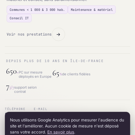
Communes < 1 000 & 3 000 hab.
Maintenance & matériel
Conseil IT
Voir nos prestations
DEPUIS PLUS DE 10 ANS EN ÎLE-DE-FRANCE
650
65
+
PC sur mesure
%
de clients fidèles
déployés en Europe
7
j/7
support selon
contrat
TÉLÉPHONE
E-MAIL
01.87.53.66.31
contact@intraneos-synergy.fr
Nous utilisons Google Analytics pour mesurer l'audience du
ADRESSE
RÉSEAU
12 avenue du 8 mai 1945 · 95200 Sarcelles
LinkedIn
site et l'améliorer. Aucun cookie de mesure n'est déposé
sans votre accord.
En savoir plus
.