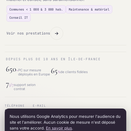
Communes < 1 000 & 3 000 hab.
Maintenance & matériel
Conseil IT
Voir nos prestations
DEPUIS PLUS DE 10 ANS EN ÎLE-DE-FRANCE
650
65
+
PC sur mesure
%
de clients fidèles
déployés en Europe
7
j/7
support selon
contrat
TÉLÉPHONE
E-MAIL
01.87.53.66.31
contact@intraneos-synergy.fr
Nous utilisons Google Analytics pour mesurer l'audience du
ADRESSE
RÉSEAU
12 avenue du 8 mai 1945 · 95200 Sarcelles
LinkedIn
site et l'améliorer. Aucun cookie de mesure n'est déposé
sans votre accord.
En savoir plus
.