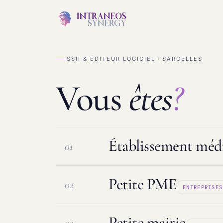
SSII & ÉDITEUR LOGICIEL · SARCELLES
Vous
êtes
?
Établissement médi
01
Petite PME
02
ENTREPRISES
Logiciel ESMS & DUI
Protection d
Petite mairie