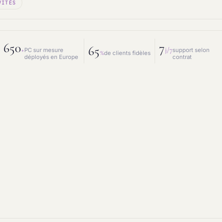
VITÉS
 mesure
Prestations IT
intenance & matériel
Conseil IT
650
7
65
+
j/7
PC sur mesure
support selon
%
de clients fidèles
déployés en Europe
contrat