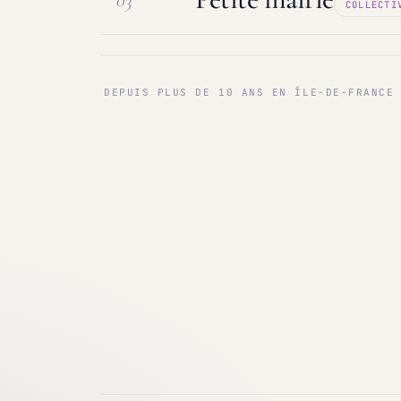
03
COLLECTI
Maintenance & infogérance
PC sur
Communes < 1 000 & 3 000 hab.
Ma
DEPUIS PLUS DE 10 ANS EN ÎLE-DE-FRANCE