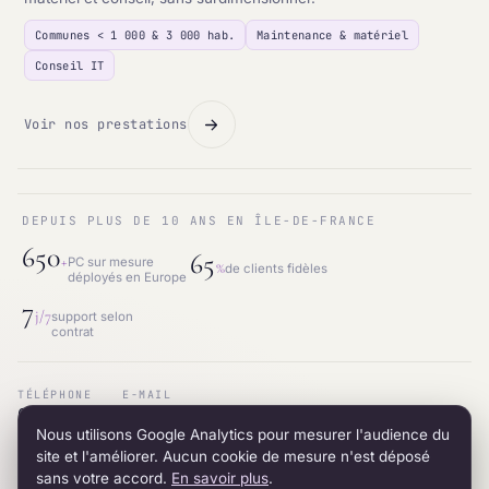
Communes < 1 000 & 3 000 hab.
Maintenance & matériel
Conseil IT
Voir nos prestations
DEPUIS PLUS DE 10 ANS EN ÎLE-DE-FRANCE
650
65
+
PC sur mesure
%
de clients fidèles
déployés en Europe
7
j/7
support selon
contrat
TÉLÉPHONE
E-MAIL
01.87.53.66.31
contact@intraneos-synergy.fr
Nous utilisons Google Analytics pour mesurer l'audience du
ADRESSE
RÉSEAU
12 avenue du 8 mai 1945 · 95200 Sarcelles
LinkedIn
site et l'améliorer. Aucun cookie de mesure n'est déposé
sans votre accord.
En savoir plus
.