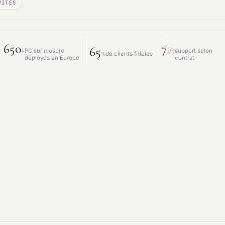
VITÉS
 mesure
Prestations IT
intenance & matériel
Conseil IT
650
7
65
+
j/7
PC sur mesure
support selon
%
de clients fidèles
déployés en Europe
contrat