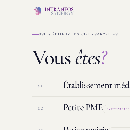
SSII & ÉDITEUR LOGICIEL · SARCELLES
Vous
êtes
?
Établissement médi
01
Petite PME
02
ENTREPRISES
Logiciel ESMS & DUI
Protection d
Petite mairie