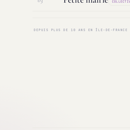
03
COLLECTI
Maintenance & infogérance
PC sur
Communes < 1 000 & 3 000 hab.
Ma
DEPUIS PLUS DE 10 ANS EN ÎLE-DE-FRANCE