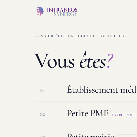
SSII & ÉDITEUR LOGICIEL · SARCELLES
Vous
êtes
?
Établissement médi
01
Petite PME
02
ENTREPRISES
Logiciel ESMS & DUI
Protection d
Petite mairie