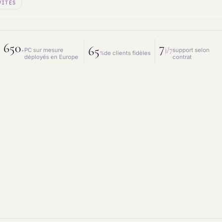
VITÉS
 mesure
Prestations IT
intenance & matériel
Conseil IT
650
7
65
+
j/7
PC sur mesure
support selon
%
de clients fidèles
déployés en Europe
contrat