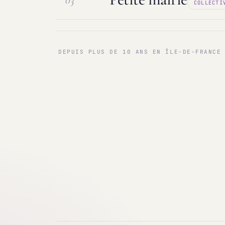
03
COLLECTI
Maintenance & infogérance
PC sur
Communes < 1 000 & 3 000 hab.
Ma
DEPUIS PLUS DE 10 ANS EN ÎLE-DE-FRANCE