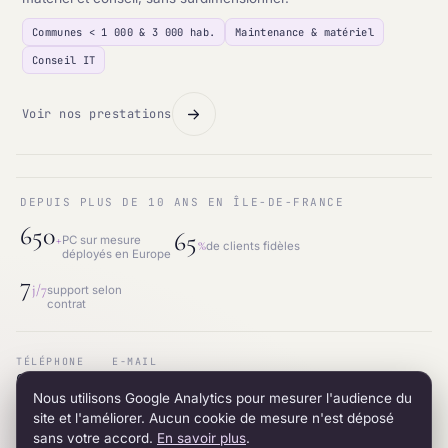
Communes < 1 000 & 3 000 hab.
Maintenance & matériel
Conseil IT
Voir nos prestations
DEPUIS PLUS DE 10 ANS EN ÎLE-DE-FRANCE
650
65
+
PC sur mesure
%
de clients fidèles
déployés en Europe
7
j/7
support selon
contrat
TÉLÉPHONE
E-MAIL
01.87.53.66.31
contact@intraneos-synergy.fr
Nous utilisons Google Analytics pour mesurer l'audience du
ADRESSE
RÉSEAU
12 avenue du 8 mai 1945 · 95200 Sarcelles
LinkedIn
site et l'améliorer. Aucun cookie de mesure n'est déposé
sans votre accord.
En savoir plus
.