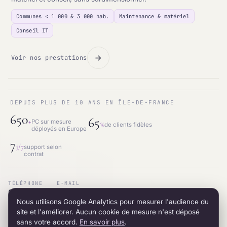
Communes < 1 000 & 3 000 hab.
Maintenance & matériel
Conseil IT
Voir nos prestations
DEPUIS PLUS DE 10 ANS EN ÎLE-DE-FRANCE
650
65
+
PC sur mesure
%
de clients fidèles
déployés en Europe
7
j/7
support selon
contrat
TÉLÉPHONE
E-MAIL
01.87.53.66.31
contact@intraneos-synergy.fr
Nous utilisons Google Analytics pour mesurer l'audience du
ADRESSE
RÉSEAU
12 avenue du 8 mai 1945 · 95200 Sarcelles
LinkedIn
site et l'améliorer. Aucun cookie de mesure n'est déposé
sans votre accord.
En savoir plus
.