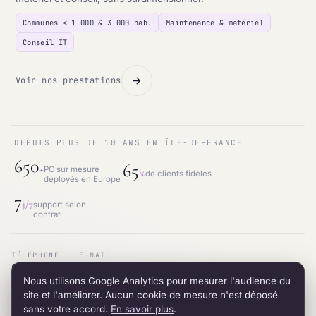
Communes < 1 000 & 3 000 hab.
Maintenance & matériel
Conseil IT
Voir nos prestations
DEPUIS PLUS DE 10 ANS EN ÎLE-DE-FRANCE
650
65
+
PC sur mesure
%
de clients fidèles
déployés en Europe
7
j/7
support selon
contrat
TÉLÉPHONE
E-MAIL
01.87.53.66.31
contact@intraneos-synergy.fr
Nous utilisons Google Analytics pour mesurer l'audience du
ADRESSE
RÉSEAU
12 avenue du 8 mai 1945 · 95200 Sarcelles
LinkedIn
site et l'améliorer. Aucun cookie de mesure n'est déposé
sans votre accord.
En savoir plus
.