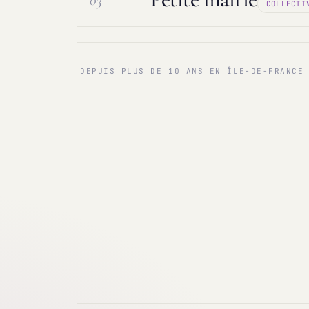
03
COLLECTI
Maintenance & infogérance
PC sur
Communes < 1 000 & 3 000 hab.
Ma
DEPUIS PLUS DE 10 ANS EN ÎLE-DE-FRANCE