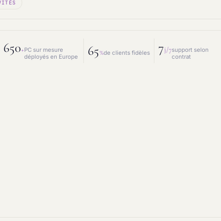
VITÉS
 mesure
Prestations IT
intenance & matériel
Conseil IT
650
7
65
+
j/7
PC sur mesure
support selon
%
de clients fidèles
déployés en Europe
contrat