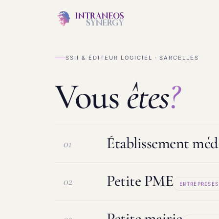
SSII & ÉDITEUR LOGICIEL · SARCELLES
Vous
êtes
?
Établissement médi
01
Petite PME
02
ENTREPRISES
Logiciel ESMS & DUI
Protection d
Petite mairie