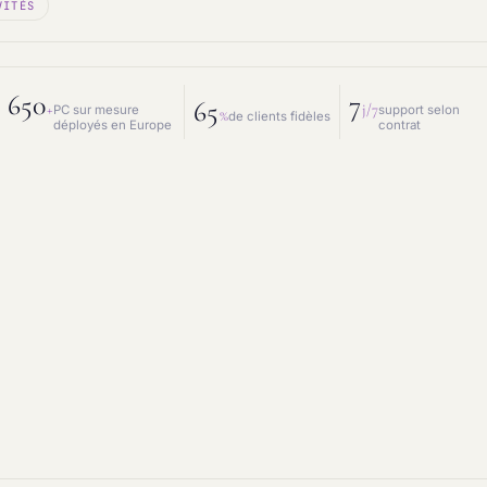
VITÉS
 mesure
Prestations IT
intenance & matériel
Conseil IT
650
7
65
+
j/7
PC sur mesure
support selon
%
de clients fidèles
déployés en Europe
contrat