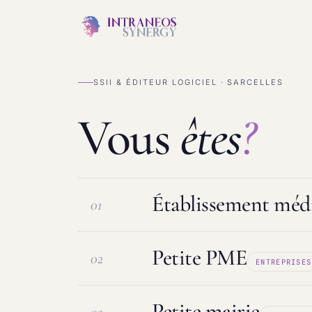
SSII & ÉDITEUR LOGICIEL · SARCELLES
Vous
êtes
?
Établissement médi
01
Petite PME
02
ENTREPRISES
Logiciel ESMS & DUI
Protection d
Petite mairie