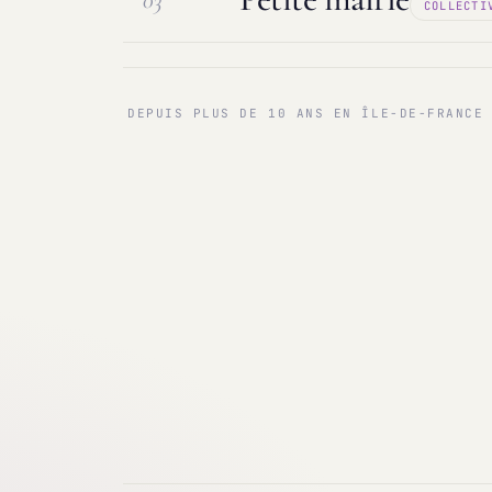
03
COLLECTI
Maintenance & infogérance
PC sur
Communes < 1 000 & 3 000 hab.
Ma
DEPUIS PLUS DE 10 ANS EN ÎLE-DE-FRANCE