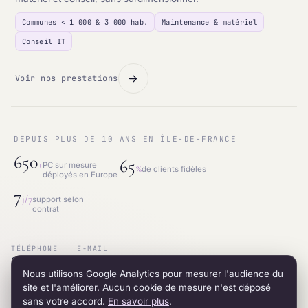
Communes < 1 000 & 3 000 hab.
Maintenance & matériel
Conseil IT
Voir nos prestations
DEPUIS PLUS DE 10 ANS EN ÎLE-DE-FRANCE
650
65
+
PC sur mesure
%
de clients fidèles
déployés en Europe
7
j/7
support selon
contrat
TÉLÉPHONE
E-MAIL
01.87.53.66.31
contact@intraneos-synergy.fr
Nous utilisons Google Analytics pour mesurer l'audience du
ADRESSE
RÉSEAU
12 avenue du 8 mai 1945 · 95200 Sarcelles
LinkedIn
site et l'améliorer. Aucun cookie de mesure n'est déposé
sans votre accord.
En savoir plus
.