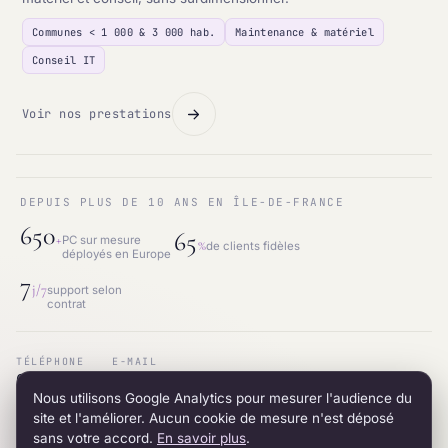
Communes < 1 000 & 3 000 hab.
Maintenance & matériel
Conseil IT
Voir nos prestations
DEPUIS PLUS DE 10 ANS EN ÎLE-DE-FRANCE
650
65
+
PC sur mesure
%
de clients fidèles
déployés en Europe
7
j/7
support selon
contrat
TÉLÉPHONE
E-MAIL
01.87.53.66.31
contact@intraneos-synergy.fr
Nous utilisons Google Analytics pour mesurer l'audience du
ADRESSE
RÉSEAU
12 avenue du 8 mai 1945 · 95200 Sarcelles
LinkedIn
site et l'améliorer. Aucun cookie de mesure n'est déposé
sans votre accord.
En savoir plus
.