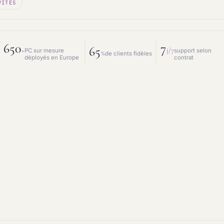
VITÉS
 mesure
Prestations IT
intenance & matériel
Conseil IT
650
7
65
+
j/7
PC sur mesure
support selon
%
de clients fidèles
déployés en Europe
contrat