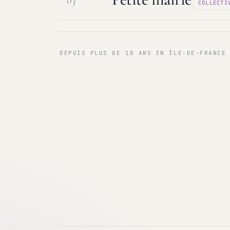
03
COLLECTI
Maintenance & infogérance
PC sur
Communes < 1 000 & 3 000 hab.
Ma
DEPUIS PLUS DE 10 ANS EN ÎLE-DE-FRANCE