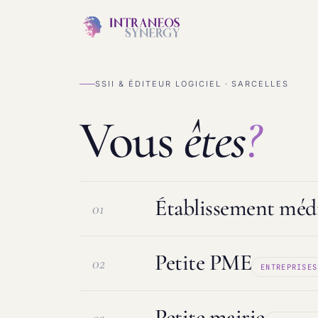
SSII & ÉDITEUR LOGICIEL · SARCELLES
Vous
êtes
?
Établissement médi
01
Petite PME
02
ENTREPRISES
Logiciel ESMS & DUI
Protection d
Petite mairie