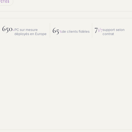
VITÉS
 mesure
Prestations IT
intenance & matériel
Conseil IT
650
7
65
+
j/7
PC sur mesure
support selon
%
de clients fidèles
déployés en Europe
contrat