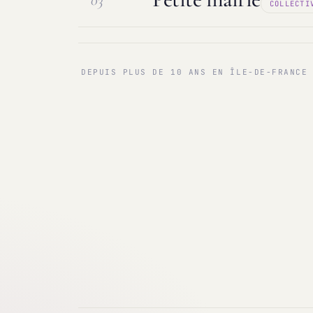
03
COLLECTI
Maintenance & infogérance
PC sur
Communes < 1 000 & 3 000 hab.
Ma
DEPUIS PLUS DE 10 ANS EN ÎLE-DE-FRANCE