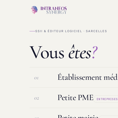
SSII & ÉDITEUR LOGICIEL · SARCELLES
Vous
êtes
?
Établissement médi
01
Petite PME
02
ENTREPRISES
Logiciel ESMS & DUI
Protection d
Petite mairie