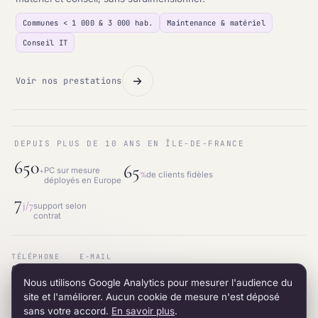
Communes < 1 000 & 3 000 hab.
Maintenance & matériel
Conseil IT
Voir nos prestations
DEPUIS PLUS DE 10 ANS EN ÎLE-DE-FRANCE
650
65
+
PC sur mesure
%
de clients fidèles
déployés en Europe
7
j/7
support selon
contrat
TÉLÉPHONE
E-MAIL
01.87.53.66.31
contact@intraneos-synergy.fr
Nous utilisons Google Analytics pour mesurer l'audience du
ADRESSE
RÉSEAU
12 avenue du 8 mai 1945 · 95200 Sarcelles
LinkedIn
site et l'améliorer. Aucun cookie de mesure n'est déposé
sans votre accord.
En savoir plus
.