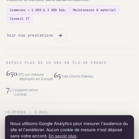
Communes < 1 000 & 3 000 hab.
Maintenance & matériel
Conseil IT
Voir nos prestations
DEPUIS PLUS DE 10 ANS EN ÎLE-DE-FRANCE
650
65
+
PC sur mesure
%
de clients fidèles
déployés en Europe
7
j/7
support selon
contrat
TÉLÉPHONE
E-MAIL
01.87.53.66.31
contact@intraneos-synergy.fr
Nous utilisons Google Analytics pour mesurer l'audience du
ADRESSE
RÉSEAU
12 avenue du 8 mai 1945 · 95200 Sarcelles
LinkedIn
site et l'améliorer. Aucun cookie de mesure n'est déposé
sans votre accord.
En savoir plus
.