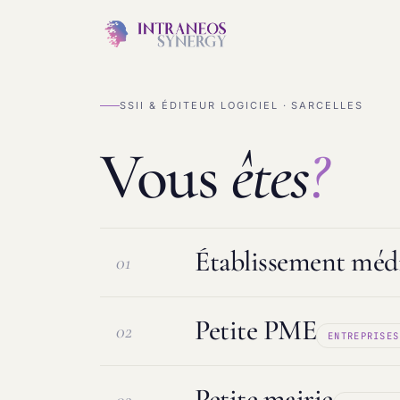
SSII & ÉDITEUR LOGICIEL · SARCELLES
Vous
êtes
?
Établissement médi
01
Petite PME
02
ENTREPRISES
Logiciel ESMS & DUI
Protection d
Petite mairie