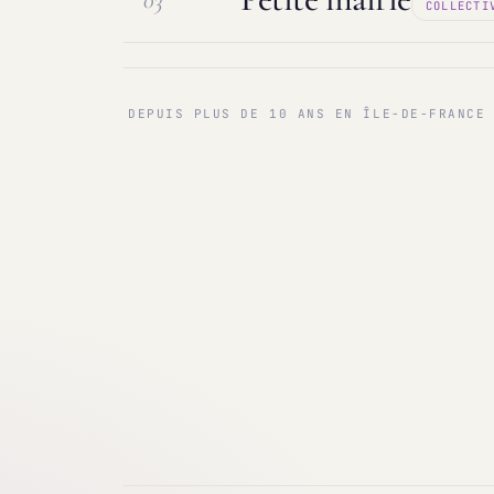
03
COLLECTI
Maintenance & infogérance
PC sur
Communes < 1 000 & 3 000 hab.
Ma
DEPUIS PLUS DE 10 ANS EN ÎLE-DE-FRANCE