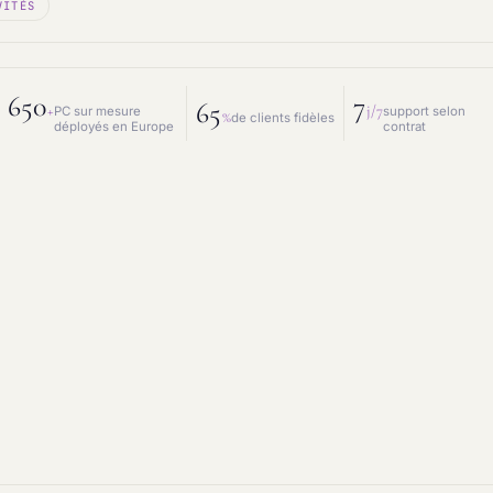
VITÉS
 mesure
Prestations IT
intenance & matériel
Conseil IT
650
7
65
+
j/7
PC sur mesure
support selon
%
de clients fidèles
déployés en Europe
contrat