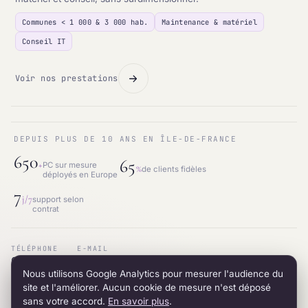
Communes < 1 000 & 3 000 hab.
Maintenance & matériel
Conseil IT
Voir nos prestations
DEPUIS PLUS DE 10 ANS EN ÎLE-DE-FRANCE
650
65
+
PC sur mesure
%
de clients fidèles
déployés en Europe
7
j/7
support selon
contrat
TÉLÉPHONE
E-MAIL
01.87.53.66.31
contact@intraneos-synergy.fr
Nous utilisons Google Analytics pour mesurer l'audience du
ADRESSE
RÉSEAU
12 avenue du 8 mai 1945 · 95200 Sarcelles
LinkedIn
site et l'améliorer. Aucun cookie de mesure n'est déposé
sans votre accord.
En savoir plus
.